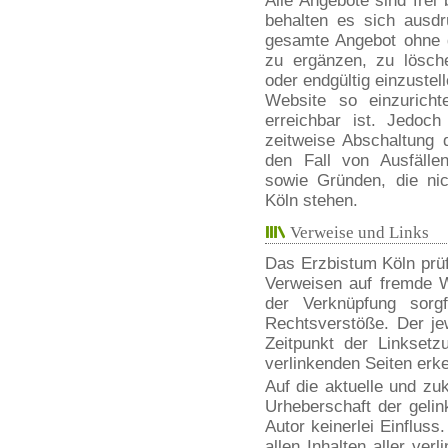
Alle Angebote sind frei 
behalten es sich ausdr
gesamte Angebot ohne 
zu ergänzen, zu lösche
oder endgültig einzustel
Website so einzurich
erreichbar ist. Jedoc
zeitweise Abschaltung 
den Fall von Ausfälle
sowie Gründen, die nic
Köln stehen.
Verweise und Links
Das Erzbistum Köln prüft
Verweisen auf fremde W
der Verknüpfung sorgf
Rechtsverstöße. Der je
Zeitpunkt der Linksetz
verlinkenden Seiten erk
Auf die aktuelle und zuk
Urheberschaft der gelin
Autor keinerlei Einfluss
allen Inhalten aller ver